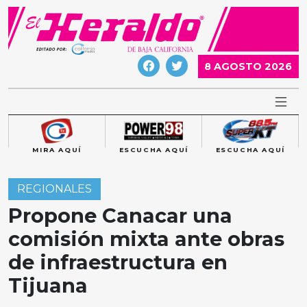
Skip
to
content
8 AGOSTO 2026
MIRA AQUÍ
ESCUCHA AQUÍ
ESCUCHA AQUÍ
REGIONALES
Propone Canacar una
comisión mixta ante obras
de infraestructura en
Tijuana