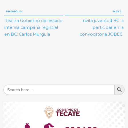
Navegación
PREVIOUS:
NEXT:
de
Realiza Gobierno del estado
Invita juventud BC a
entradas
intensa campaña registral
participar en la
en BC: Carlos Murguía
convocatoria JOBEC
Search But
Search
for: