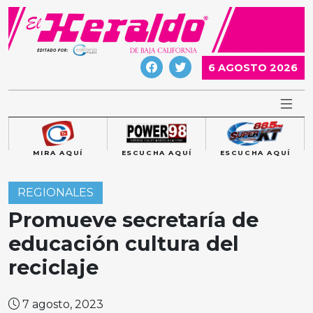
Skip
to
content
6 AGOSTO 2026
MIRA AQUÍ
ESCUCHA AQUÍ
ESCUCHA AQUÍ
REGIONALES
Promueve secretaría de
educación cultura del
reciclaje
7 agosto, 2023