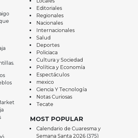
Locales
Editoriales
aigo
Regionales
 que
Nacionales
Internacionales
Salud
Deportes
aja
Policiaca
Cultura y Sociedad
illas.
Política y Economía
Espectáculos
zos
mexico
eblos
Ciencia Y Tecnología
Notas Curiosas
 Market
Tecate
ja
s
MOST POPULAR
Calendario de Cuaresma y
Semana Santa 2026
(375)
mó