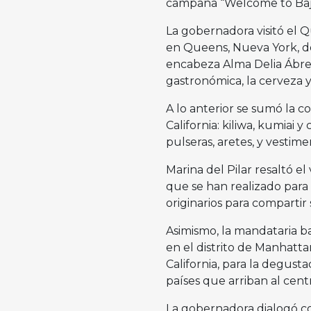
campaña “Welcome to Baja 
La gobernadora visitó el
en Queens, Nueva York, do
encabeza Alma Delia Ábreg
gastronómica, la cerveza y 
A lo anterior se sumó la c
California: kiliwa, kumiai
pulseras, aretes, y vestime
Marina del Pilar resaltó el
que se han realizado para 
originarios para compartir
Asimismo, la mandataria baj
en el distrito de Manhattan
California, para la degust
países que arriban al cent
La gobernadora dialogó co