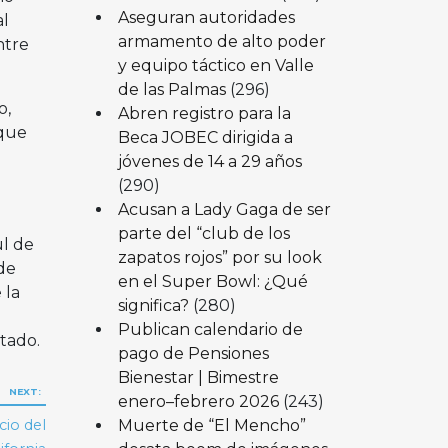
Aseguran autoridades
al
armamento de alto poder
ntre
y equipo táctico en Valle
de las Palmas
(296)
o,
Abren registro para la
 que
Beca JOBEC dirigida a
jóvenes de 14 a 29 años
(290)
Acusan a Lady Gaga de ser
parte del “club de los
ul de
zapatos rojos” por su look
de
en el Super Bowl: ¿Qué
 la
significa?
(280)
Publican calendario de
tado.
pago de Pensiones
Bienestar | Bimestre
NEXT:
enero–febrero 2026
(243)
Muerte de “El Mencho”
cio del