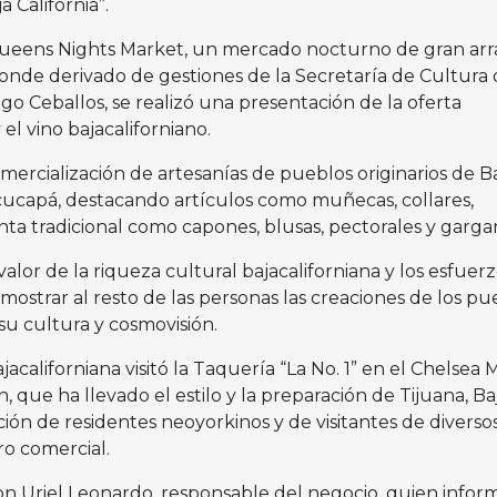
California”.
 Queens Nights Market, un mercado nocturno de gran arr
nde derivado de gestiones de la Secretaría de Cultura
o Ceballos, se realizó una presentación de la oferta
el vino bajacaliforniano.
omercialización de artesanías de pueblos originarios de B
 y cucapá, destacando artículos como muñecas, collares,
nta tradicional como capones, blusas, pectorales y gargant
 valor de la riqueza cultural bajacaliforniana y los esfuer
mostrar al resto de las personas las creaciones de los pu
 su cultura y cosmovisión.
acaliforniana visitó la Taquería “La No. 1” en el Chelsea
, que ha llevado el estilo y la preparación de Tijuana, Ba
ación de residentes neoyorkinos y de visitantes de diverso
ro comercial.
n Uriel Leonardo, responsable del negocio, quien infor