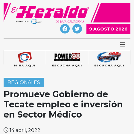
Skip
to
content
9 AGOSTO 2026
MIRA AQUÍ
ESCUCHA AQUÍ
ESCUCHA AQUÍ
REGIONALES
Promueve Gobierno de
Tecate empleo e inversión
en Sector Médico
14 abril, 2022