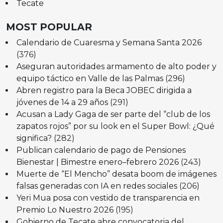
Tecate
MOST POPULAR
Calendario de Cuaresma y Semana Santa 2026
(376)
Aseguran autoridades armamento de alto poder y
equipo táctico en Valle de las Palmas
(296)
Abren registro para la Beca JOBEC dirigida a
jóvenes de 14 a 29 años
(291)
Acusan a Lady Gaga de ser parte del “club de los
zapatos rojos” por su look en el Super Bowl: ¿Qué
significa?
(282)
Publican calendario de pago de Pensiones
Bienestar | Bimestre enero–febrero 2026
(243)
Muerte de “El Mencho” desata boom de imágenes
falsas generadas con IA en redes sociales
(206)
Yeri Mua posa con vestido de transparencia en
Premio Lo Nuestro 2026
(195)
Gobierno de Tecate abre convocatoria del