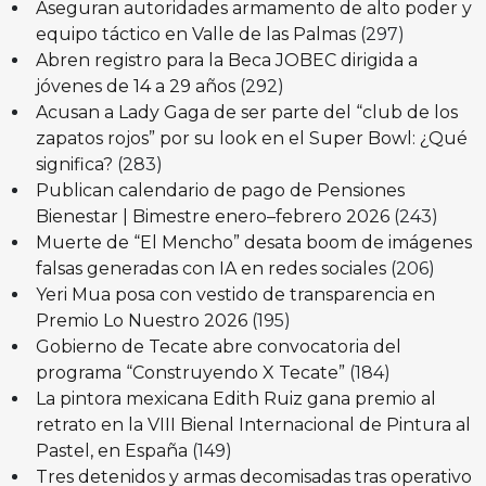
Aseguran autoridades armamento de alto poder y
equipo táctico en Valle de las Palmas
(297)
Abren registro para la Beca JOBEC dirigida a
jóvenes de 14 a 29 años
(292)
Acusan a Lady Gaga de ser parte del “club de los
zapatos rojos” por su look en el Super Bowl: ¿Qué
significa?
(283)
Publican calendario de pago de Pensiones
Bienestar | Bimestre enero–febrero 2026
(243)
Muerte de “El Mencho” desata boom de imágenes
falsas generadas con IA en redes sociales
(206)
Yeri Mua posa con vestido de transparencia en
Premio Lo Nuestro 2026
(195)
Gobierno de Tecate abre convocatoria del
programa “Construyendo X Tecate”
(184)
La pintora mexicana Edith Ruiz gana premio al
retrato en la VIII Bienal Internacional de Pintura al
Pastel, en España
(149)
Tres detenidos y armas decomisadas tras operativo