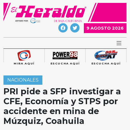
Skip
to
content
9 AGOSTO 2026
MIRA AQUÍ
ESCUCHA AQUÍ
ESCUCHA AQUÍ
NACIONALES
PRI pide a SFP investigar a
CFE, Economía y STPS por
accidente en mina de
Múzquiz, Coahuila