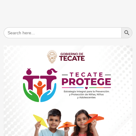
Search But
Search
for: