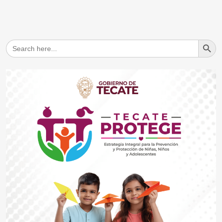
Search But
Search
for: