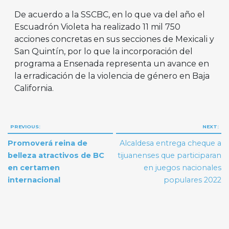
De acuerdo a la SSCBC, en lo que va del año el
Escuadrón Violeta ha realizado 11 mil 750
acciones concretas en sus secciones de Mexicali y
San Quintín, por lo que la incorporación del
programa a Ensenada representa un avance en
la erradicación de la violencia de género en Baja
California.
Navegación
PREVIOUS:
NEXT:
de
Promoverá reina de
Alcaldesa entrega cheque a
entradas
belleza atractivos de BC
tijuanenses que participaran
en certamen
en juegos nacionales
internacional
populares 2022