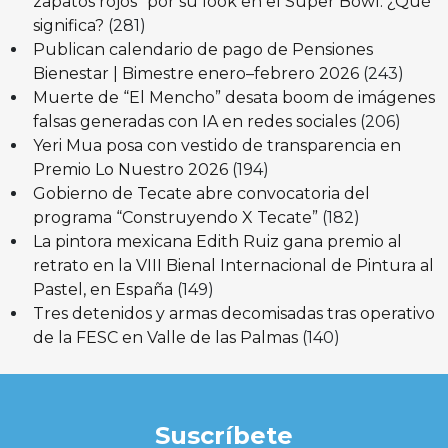
zapatos rojos” por su look en el Super Bowl: ¿Qué
significa?
(281)
Publican calendario de pago de Pensiones
Bienestar | Bimestre enero–febrero 2026
(243)
Muerte de “El Mencho” desata boom de imágenes
falsas generadas con IA en redes sociales
(206)
Yeri Mua posa con vestido de transparencia en
Premio Lo Nuestro 2026
(194)
Gobierno de Tecate abre convocatoria del
programa “Construyendo X Tecate”
(182)
La pintora mexicana Edith Ruiz gana premio al
retrato en la VIII Bienal Internacional de Pintura al
Pastel, en España
(149)
Tres detenidos y armas decomisadas tras operativo
de la FESC en Valle de las Palmas
(140)
Suscríbete