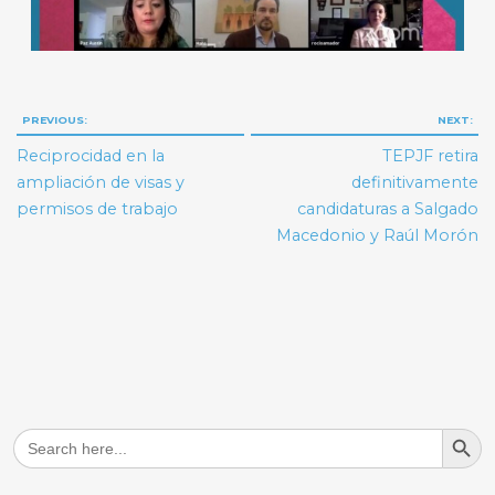
Navegación
PREVIOUS:
NEXT:
de
Reciprocidad en la
TEPJF retira
entradas
ampliación de visas y
definitivamente
permisos de trabajo
candidaturas a Salgado
Macedonio y Raúl Morón
Search But
Search
for: