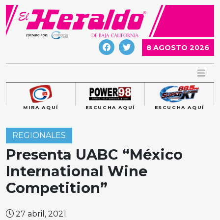
Skip
to
content
8 AGOSTO 2026
MIRA AQUÍ
ESCUCHA AQUÍ
ESCUCHA AQUÍ
REGIONALES
Presenta UABC “México
International Wine
Competition”
27 abril, 2021