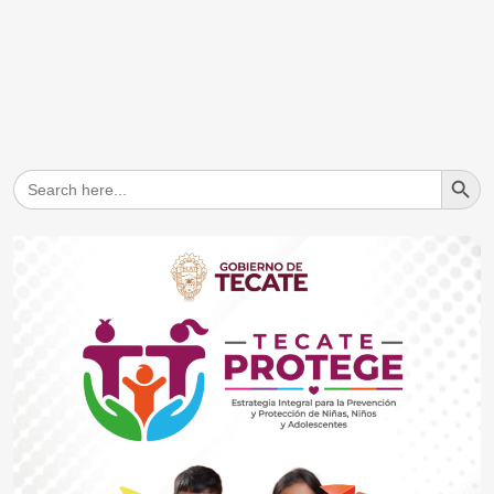
Search But
Search
for: