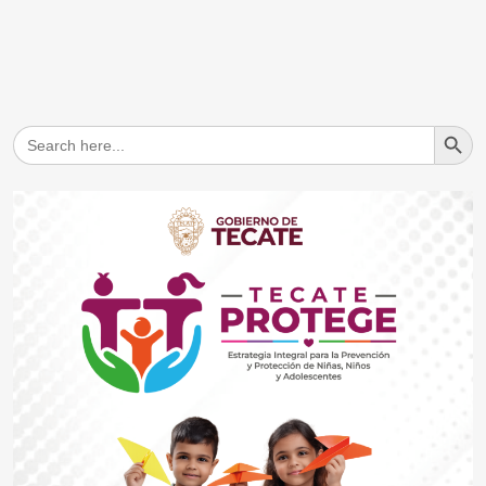
Search But
Search
for: