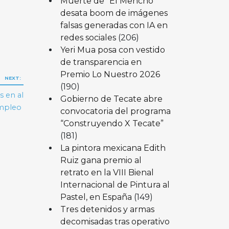
Muerte de “El Mencho”
desata boom de imágenes
falsas generadas con IA en
redes sociales
(206)
Yeri Mua posa con vestido
de transparencia en
Premio Lo Nuestro 2026
NEXT:
(190)
s en al
Gobierno de Tecate abre
empleo
convocatoria del programa
“Construyendo X Tecate”
(181)
La pintora mexicana Edith
Ruiz gana premio al
retrato en la VIII Bienal
Internacional de Pintura al
Pastel, en España
(149)
Tres detenidos y armas
decomisadas tras operativo