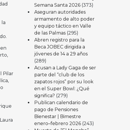
idad
Semana Santa 2026
(373)
Aseguran autoridades
armamento de alto poder
 la
y equipo táctico en Valle
de las Palmas
(295)
do.
Abren registro para la
Beca JOBEC dirigida a
 en
jóvenes de 14 a 29 años
rto,
(289)
Acusan a Lady Gaga de ser
 Pilar
parte del “club de los
ica,
zapatos rojos” por su look
lo
en el Super Bowl: ¿Qué
significa?
(279)
Publican calendario de
rique
pago de Pensiones
Bienestar | Bimestre
 Laura
enero–febrero 2026
(243)