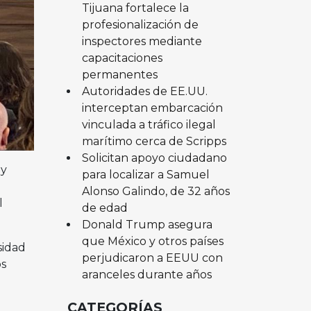
Tijuana fortalece la
profesionalización de
inspectores mediante
capacitaciones
permanentes
Autoridades de EE.UU.
interceptan embarcación
vinculada a tráfico ilegal
marítimo cerca de Scripps
Solicitan apoyo ciudadano
 y
para localizar a Samuel
Alonso Galindo, de 32 años
l
de edad
Donald Trump asegura
que México y otros países
sidad
perjudicaron a EEUU con
os
aranceles durante años
CATEGORÍAS