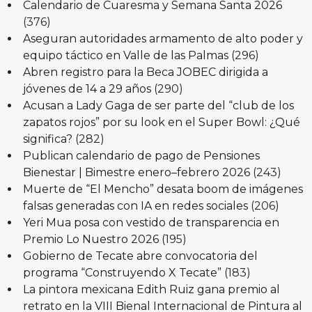
Calendario de Cuaresma y Semana Santa 2026
(376)
Aseguran autoridades armamento de alto poder y
equipo táctico en Valle de las Palmas
(296)
Abren registro para la Beca JOBEC dirigida a
jóvenes de 14 a 29 años
(290)
Acusan a Lady Gaga de ser parte del “club de los
zapatos rojos” por su look en el Super Bowl: ¿Qué
significa?
(282)
Publican calendario de pago de Pensiones
Bienestar | Bimestre enero–febrero 2026
(243)
Muerte de “El Mencho” desata boom de imágenes
falsas generadas con IA en redes sociales
(206)
Yeri Mua posa con vestido de transparencia en
Premio Lo Nuestro 2026
(195)
Gobierno de Tecate abre convocatoria del
programa “Construyendo X Tecate”
(183)
La pintora mexicana Edith Ruiz gana premio al
retrato en la VIII Bienal Internacional de Pintura al