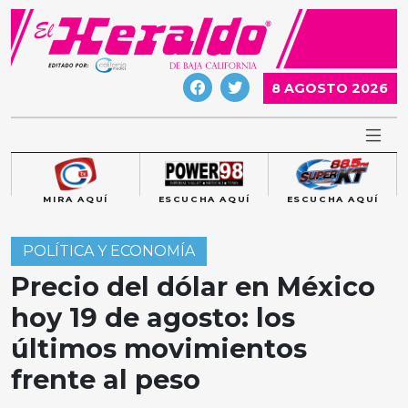
Skip
to
content
8 AGOSTO 2026
MIRA AQUÍ
ESCUCHA AQUÍ
ESCUCHA AQUÍ
POLÍTICA Y ECONOMÍA
Precio del dólar en México
hoy 19 de agosto: los
últimos movimientos
frente al peso