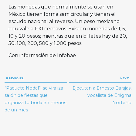
Las monedas que normalmente se usan en
México tienen forma semicircular y tienen el
escudo nacional al reverso. Un peso mexicano
equivale a 100 centavos. Existen monedas de 1, 5,
10 y 20 pesos; mientras que en billetes hay de 20,
50, 100, 200, 500 y 1,000 pesos.
Con información de Infobae
Navegación
PREVIOUS:
NEXT:
de
“Paquete Nodal”: se viraliza
Ejecutan a Ernesto Barajas,
entradas
salón de fiestas que
vocalista de Enigma
organiza tu boda en menos
Norteño
de un mes