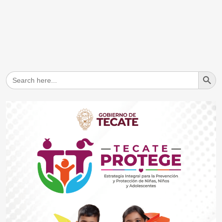
Search But
Search
for: