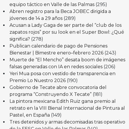
equipo táctico en Valle de las Palmas
(295)
Abren registro para la Beca JOBEC dirigida a
jóvenes de 14 a 29 años
(289)
Acusan a Lady Gaga de ser parte del “club de los
zapatos rojos” por su look en el Super Bowl: ¿Qué
significa?
(278)
Publican calendario de pago de Pensiones
Bienestar | Bimestre enero–febrero 2026
(243)
Muerte de “El Mencho” desata boom de imágenes
falsas generadas con IA en redes sociales
(206)
Yeri Mua posa con vestido de transparencia en
Premio Lo Nuestro 2026
(190)
Gobierno de Tecate abre convocatoria del
programa “Construyendo X Tecate”
(181)
La pintora mexicana Edith Ruiz gana premio al
retrato en la VIII Bienal Internacional de Pintura al
Pastel, en España
(149)
Tres detenidos y armas decomisadas tras operativo
de la FESC en Valle de las Palmas
(140)