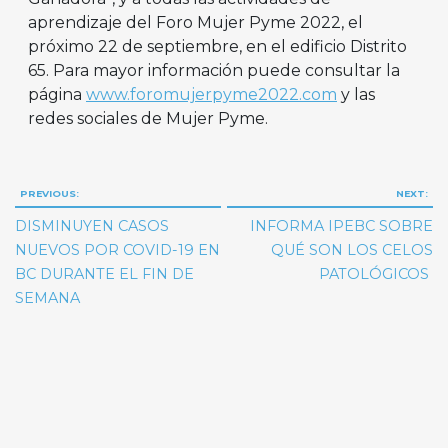
aprendizaje del Foro Mujer Pyme 2022, el
próximo 22 de septiembre, en el edificio Distrito
65. Para mayor información puede consultar la
página
www.foromujerpyme2022.com
y las
redes sociales de Mujer Pyme.
Navegación
PREVIOUS:
NEXT:
de
DISMINUYEN CASOS
INFORMA IPEBC SOBRE
entradas
NUEVOS POR COVID-19 EN
QUÉ SON LOS CELOS
BC DURANTE EL FIN DE
PATOLÓGICOS
SEMANA