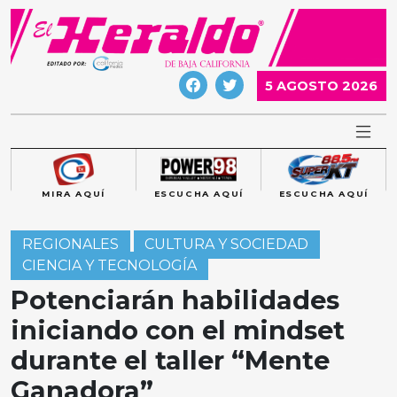
Skip
to
content
5 AGOSTO 2026
MIRA AQUÍ
ESCUCHA AQUÍ
ESCUCHA AQUÍ
REGIONALES
CULTURA Y SOCIEDAD
CIENCIA Y TECNOLOGÍA
Potenciarán habilidades
iniciando con el mindset
durante el taller “Mente
Ganadora”