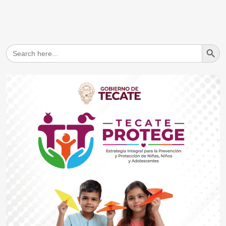
Search But
Search
for: