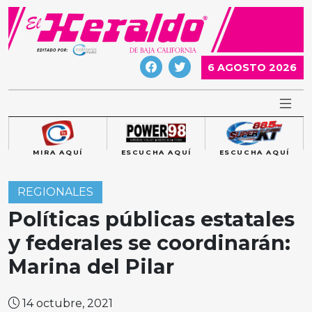
Skip
to
content
6 AGOSTO 2026
MIRA AQUÍ
ESCUCHA AQUÍ
ESCUCHA AQUÍ
REGIONALES
Políticas públicas estatales
y federales se coordinarán:
Marina del Pilar
14 octubre, 2021