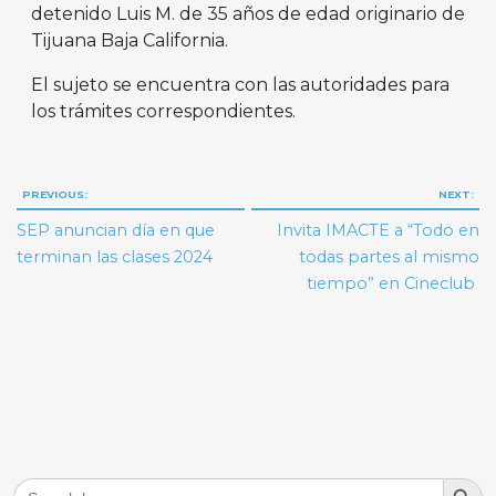
detenido Luis M. de 35 años de edad originario de
Tijuana Baja California.
El sujeto se encuentra con las autoridades para
los trámites correspondientes.
Navegación
PREVIOUS:
NEXT:
de
SEP anuncian día en que
Invita IMACTE a “Todo en
entradas
terminan las clases 2024
todas partes al mismo
tiempo” en Cineclub
Search But
Search