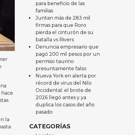
para beneficio de las
familias
Juntan más de 283 mil
firmas para que Roro
pierda el cinturón de su
batalla vs Rivers
Denuncia empresario que
pagó 200 mil pesos por un
mer
permiso taurino
o
presuntamente falso
Nueva York en alerta por
récord de virus del Nilo
una
Occidental: el brote de
e hace
2026 llegó antes y ya
stas
duplica los casos del año
pasado
n la
CATEGORÍAS
hasta