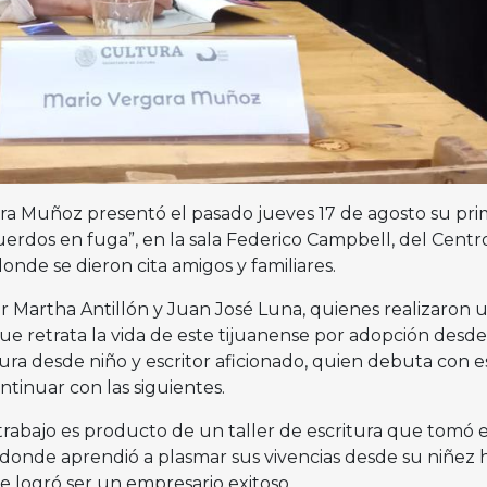
ra Muñoz presentó el pasado jueves 17 de agosto su pri
ecuerdos en fuga”, en la sala Federico Campbell, del Centr
onde se dieron cita amigos y familiares.
or Martha Antillón y Juan José Luna, quienes realizaron 
ue retrata la vida de este tijuanense por adopción desd
ura desde niño y escritor aficionado, quien debuta con e
tinuar con las siguientes.
trabajo es producto de un taller de escritura que tomó e
, donde aprendió a plasmar sus vivencias desde su niñez 
e logró ser un empresario exitoso.