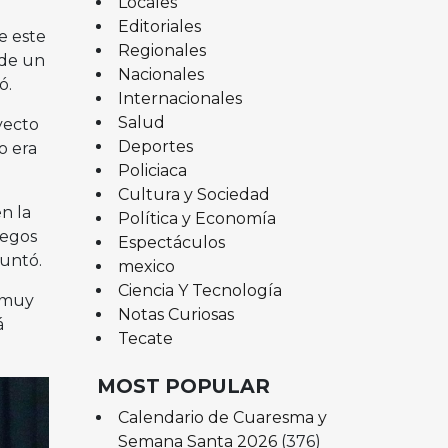
Locales
Editoriales
e este
Regionales
 de un
Nacionales
ó.
Internacionales
Salud
yecto
Deportes
o era
Policiaca
Cultura y Sociedad
n la
Política y Economía
uegos
Espectáculos
puntó.
mexico
Ciencia Y Tecnología
 muy
Notas Curiosas
á
Tecate
MOST POPULAR
Calendario de Cuaresma y
Semana Santa 2026
(376)