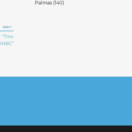
Palmas
(140)
NEXT:
el “7mo
DIMBC”