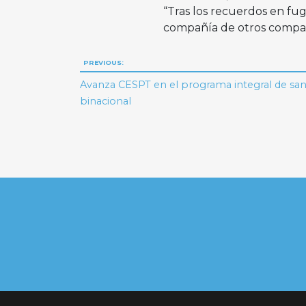
“Tras los recuerdos en fug
compañía de otros compañe
Navegación
PREVIOUS:
de
Avanza CESPT en el programa integral de s
binacional
entradas