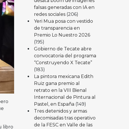
desata boom de imágenes
falsas generadas con IA en
redes sociales
(206)
Yeri Mua posa con vestido
de transparencia en
Premio Lo Nuestro 2026
(195)
Gobierno de Tecate abre
convocatoria del programa
“Construyendo X Tecate”
(183)
La pintora mexicana Edith
Ruiz gana premio al
retrato en la VIII Bienal
Internacional de Pintura al
pero
Pastel, en España
(149)
ue
Tres detenidos y armas
decomisadas tras operativo
de la FESC en Valle de las
 libro