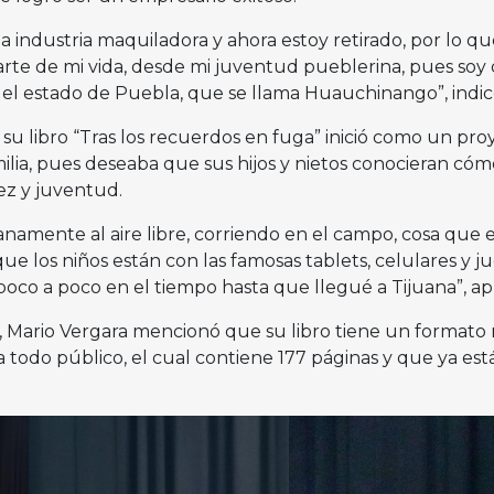
 industria maquiladora y ahora estoy retirado, por lo qu
arte de mi vida, desde mi juventud pueblerina, pues soy
n el estado de Puebla, que se llama Huauchinango”, indic
su libro “Tras los recuerdos en fuga” inició como un pro
ilia, pues deseaba que sus hijos y nietos conocieran cóm
ez y juventud.
namente al aire libre, corriendo en el campo, cosa que e
que los niños están con las famosas tablets, celulares y j
 poco a poco en el tiempo hasta que llegué a Tijuana”, a
, Mario Vergara mencionó que su libro tiene un formato
ra todo público, el cual contiene 177 páginas y que ya est