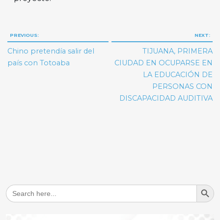
Navegación
PREVIOUS:
NEXT:
de
Chino pretendía salir del
TIJUANA, PRIMERA
entradas
país con Totoaba
CIUDAD EN OCUPARSE EN
LA EDUCACIÓN DE
PERSONAS CON
DISCAPACIDAD AUDITIVA
Search But
Search
for: