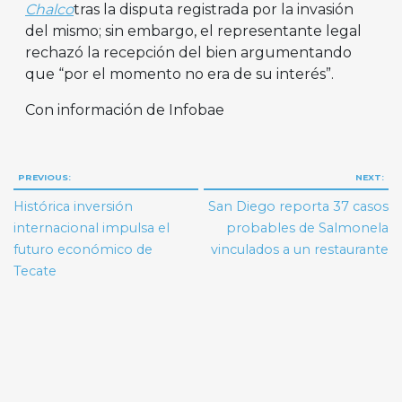
Chalco
tras la disputa registrada por la invasión
del mismo; sin embargo, el representante legal
rechazó la recepción del bien argumentando
que “por el momento no era de su interés”.
Con información de Infobae
Navegación
PREVIOUS:
NEXT:
de
Histórica inversión
San Diego reporta 37 casos
entradas
internacional impulsa el
probables de Salmonela
futuro económico de
vinculados a un restaurante
Tecate