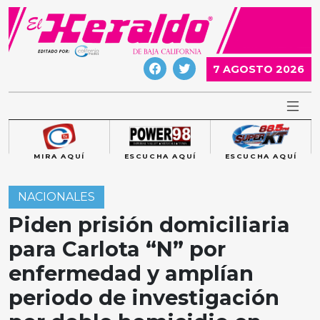
Skip
to
content
7 AGOSTO 2026
MIRA AQUÍ
ESCUCHA AQUÍ
ESCUCHA AQUÍ
NACIONALES
Piden prisión domiciliaria
para Carlota “N” por
enfermedad y amplían
periodo de investigación