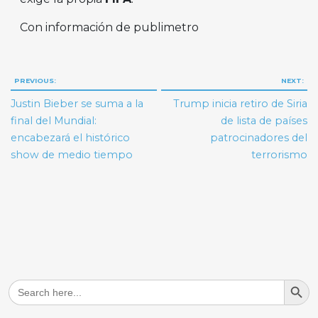
Con información de publimetro
Navegación
PREVIOUS:
NEXT:
de
Justin Bieber se suma a la
Trump inicia retiro de Siria
entradas
final del Mundial:
de lista de países
encabezará el histórico
patrocinadores del
show de medio tiempo
terrorismo
Search But
Search
for: