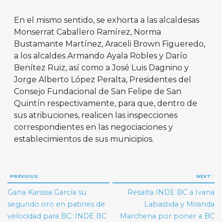
En el mismo sentido, se exhorta a las alcaldesas
Monserrat Caballero Ramírez, Norma
Bustamante Martínez, Araceli Brown Figueredo,
a los alcaldes Armando Ayala Robles y Darío
Benítez Ruiz, así como a José Luis Dagnino y
Jorge Alberto López Peralta, Presidentes del
Consejo Fundacional de San Felipe de San
Quintín respectivamente, para que, dentro de
sus atribuciones, realicen las inspecciones
correspondientes en las negociaciones y
establecimientos de sus municipios.
Navegación
PREVIOUS:
NEXT:
de
Gana Karissa García su
Resalta INDE BC a Ivana
entradas
segundo oro en patines de
Labastida y Miranda
velocidad para BC: INDE BC
Marchena por poner a BC