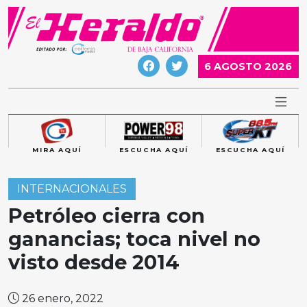
Skip
to
content
6 AGOSTO 2026
MIRA AQUÍ
ESCUCHA AQUÍ
ESCUCHA AQUÍ
INTERNACIONALES
Petróleo cierra con
ganancias; toca nivel no
visto desde 2014
26 enero, 2022