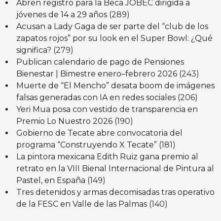
Abren registro para la Beca JOBEC dirigida a
jóvenes de 14 a 29 años
(289)
Acusan a Lady Gaga de ser parte del “club de los
zapatos rojos” por su look en el Super Bowl: ¿Qué
significa?
(279)
Publican calendario de pago de Pensiones
Bienestar | Bimestre enero–febrero 2026
(243)
Muerte de “El Mencho” desata boom de imágenes
falsas generadas con IA en redes sociales
(206)
Yeri Mua posa con vestido de transparencia en
Premio Lo Nuestro 2026
(190)
Gobierno de Tecate abre convocatoria del
programa “Construyendo X Tecate”
(181)
La pintora mexicana Edith Ruiz gana premio al
retrato en la VIII Bienal Internacional de Pintura al
Pastel, en España
(149)
Tres detenidos y armas decomisadas tras operativo
de la FESC en Valle de las Palmas
(140)