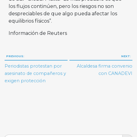
los flujos continúen, pero los riesgos no son
despreciables de que algo pueda afectar los
equilibrios físicos”.
Información de Reuters
Navegación
PREVIOUS:
NEXT:
de
Periodistas protestan por
Alcaldesa firma convenio
entradas
asesinato de compañeros y
con CANADEVI
exigen protección
Search But
Search