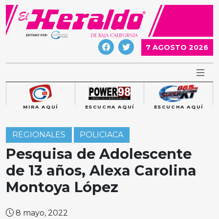
Skip
to
content
7 AGOSTO 2026
MIRA AQUÍ
ESCUCHA AQUÍ
ESCUCHA AQUÍ
REGIONALES
POLICIACA
Pesquisa de Adolescente
de 13 años, Alexa Carolina
Montoya López
8 mayo, 2022