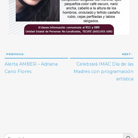
Navegación
PREVIOUS:
NEXT:
de
Alerta AMBER – Adriana
Celebrará IMAC Día de las
entradas
Cano Flores
Madres con programación
artística
Search But
Search