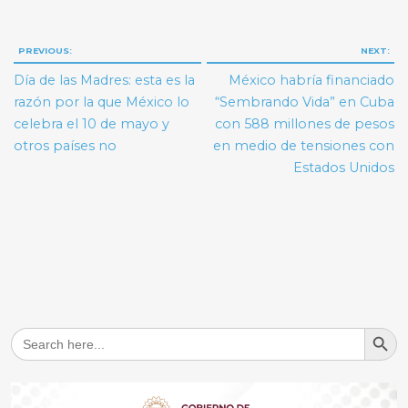
Navegación
PREVIOUS:
NEXT:
de
Día de las Madres: esta es la
México habría financiado
entradas
razón por la que México lo
“Sembrando Vida” en Cuba
celebra el 10 de mayo y
con 588 millones de pesos
otros países no
en medio de tensiones con
Estados Unidos
Search But
Search
for: