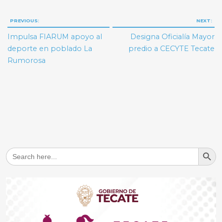
Navegación
PREVIOUS:
NEXT:
de
Impulsa FIARUM apoyo al
Designa Oficialía Mayor
entradas
deporte en poblado La
predio a CECYTE Tecate
Rumorosa
Search But
Search
for: