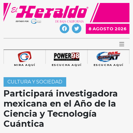
Skip
to
content
8 AGOSTO 2026
MIRA AQUÍ
ESCUCHA AQUÍ
ESCUCHA AQUÍ
CULTURA Y SOCIEDAD
Participará investigadora
mexicana en el Año de la
Ciencia y Tecnología
Cuántica