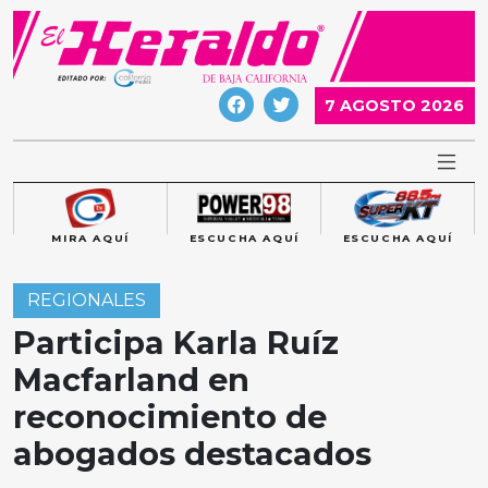
Skip
to
content
7 AGOSTO 2026
MIRA AQUÍ
ESCUCHA AQUÍ
ESCUCHA AQUÍ
REGIONALES
Participa Karla Ruíz
Macfarland en
reconocimiento de
abogados destacados