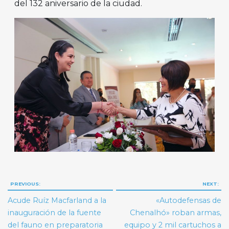
del 132 aniversario de la ciudad.
Navegación
PREVIOUS:
NEXT:
de
Acude Ruíz Macfarland a la
«Autodefensas de
entradas
inauguración de la fuente
Chenalhó» roban armas,
del fauno en preparatoria
equipo y 2 mil cartuchos a