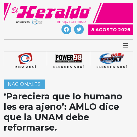
Skip
to
content
8 AGOSTO 2026
MIRA AQUÍ
ESCUCHA AQUÍ
ESCUCHA AQUÍ
NACIONALES
‘Pareciera que lo humano
les era ajeno’: AMLO dice
que la UNAM debe
reformarse.