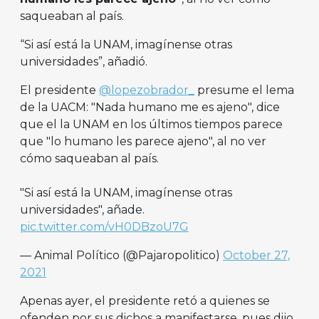
saqueaban al país.
“Si así está la UNAM, imagínense otras
universidades”, añadió.
El presidente
@lopezobrador_
presume el lema
de la UACM: "Nada humano me es ajeno", dice
que el la UNAM en los últimos tiempos parece
que "lo humano les parece ajeno", al no ver
cómo saqueaban al país.
"Si así está la UNAM, imagínense otras
universidades", añade.
pic.twitter.com/vH0DBzoU7G
— Animal Político (@Pajaropolitico)
October 27,
2021
Apenas ayer, el presidente retó a quienes se
ofenden por sus dichos a manifestarse, pues dijo