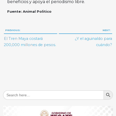
beneficios y apoya el periodismo libre.
Fuente: Animal Politico
Navegación
PREVIOUS:
NEXT:
de
El Tren Maya costará
¿Y el aguinaldo para
entradas
200,000 millones de pesos.
cuándo?
Search But
Search
for: