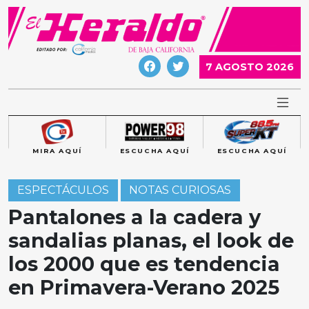
Skip
to
content
7 AGOSTO 2026
MIRA AQUÍ
ESCUCHA AQUÍ
ESCUCHA AQUÍ
ESPECTÁCULOS
NOTAS CURIOSAS
Pantalones a la cadera y
sandalias planas, el look de
los 2000 que es tendencia
en Primavera-Verano 2025