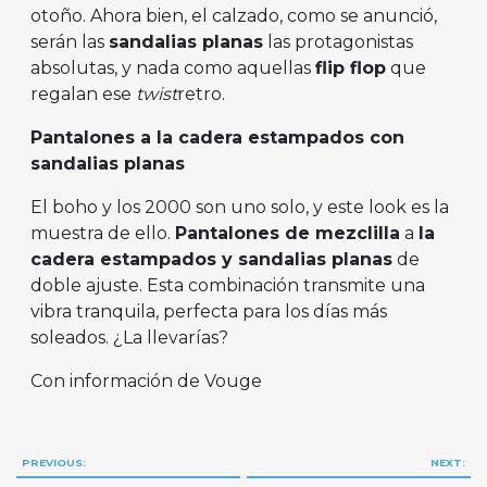
otoño. Ahora bien, el calzado, como se anunció,
serán las
sandalias planas
las protagonistas
absolutas, y nada como aquellas
flip flop
que
regalan ese
twist
retro.
Pantalones a la cadera estampados con
sandalias planas
El boho y los 2000 son uno solo, y este look es la
muestra de ello.
Pantalones de mezclilla
a
la
cadera estampados y sandalias planas
de
doble ajuste. Esta combinación transmite una
vibra tranquila, perfecta para los días más
soleados. ¿La llevarías?
Con información de Vouge
Navegación
PREVIOUS:
NEXT: