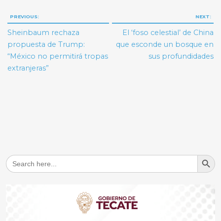
Navegación
PREVIOUS:
NEXT:
de
Sheinbaum rechaza
El ‘foso celestial’ de China
entradas
propuesta de Trump:
que esconde un bosque en
“México no permitirá tropas
sus profundidades
extranjeras”
Search But
Search
for: