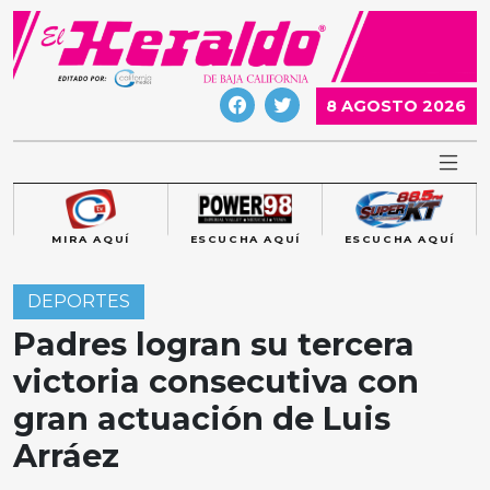
Skip
to
content
8 AGOSTO 2026
MIRA AQUÍ
ESCUCHA AQUÍ
ESCUCHA AQUÍ
DEPORTES
Padres logran su tercera
victoria consecutiva con
gran actuación de Luis
Arráez