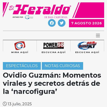
Skip
to
content
7 AGOSTO 2026
MIRA AQUÍ
ESCUCHA AQUÍ
ESCUCHA AQUÍ
ESPECTÁCULOS
NOTAS CURIOSAS
Ovidio Guzmán: Momentos
virales y secretos detrás de
la ‘narcofigura’
13 julio, 2025