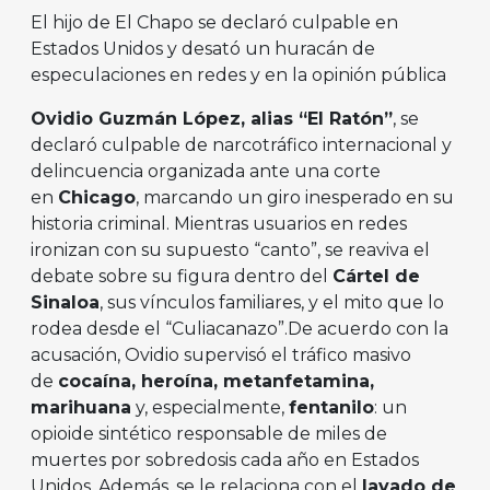
El hijo de El Chapo se declaró culpable en
Estados Unidos y desató un huracán de
especulaciones en redes y en la opinión pública
Ovidio Guzmán López, alias “El Ratón”
, se
declaró culpable de narcotráfico internacional y
delincuencia organizada ante una corte
en
Chicago
, marcando un giro inesperado en su
historia criminal. Mientras usuarios en redes
ironizan con su supuesto “canto”, se reaviva el
debate sobre su figura dentro del
Cártel de
Sinaloa
, sus vínculos familiares, y el mito que lo
rodea desde el “Culiacanazo”.De acuerdo con la
acusación, Ovidio supervisó el tráfico masivo
de
cocaína, heroína, metanfetamina,
marihuana
y, especialmente,
fentanilo
: un
opioide sintético responsable de miles de
muertes por sobredosis cada año en Estados
Unidos. Además, se le relaciona con el
lavado de