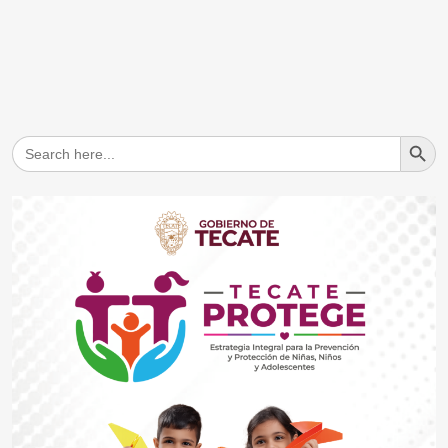
Search But
Search
for: