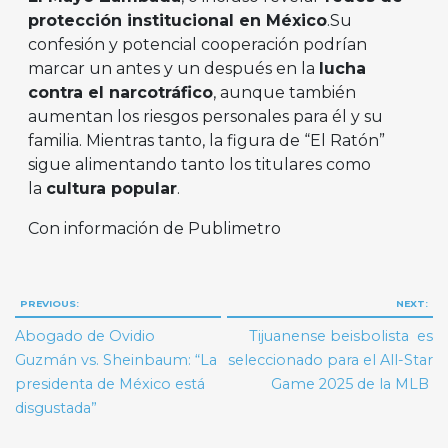
protección institucional en México
.Su
confesión y potencial cooperación podrían
marcar un antes y un después en la
lucha
contra el narcotráfico
, aunque también
aumentan los riesgos personales para él y su
familia. Mientras tanto, la figura de “El Ratón”
sigue alimentando tanto los titulares como
la
cultura popular
.
Con información de Publimetro
Navegación
PREVIOUS:
NEXT:
de
Abogado de Ovidio
Tijuanense beisbolista es
entradas
Guzmán vs. Sheinbaum: “La
seleccionado para el All-Star
presidenta de México está
Game 2025 de la MLB
disgustada”