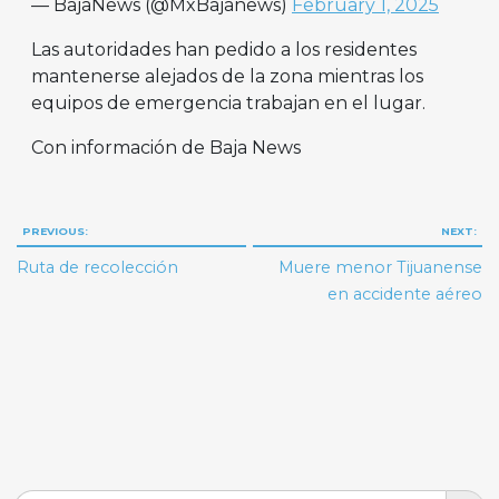
— BajaNews (@MxBajanews)
February 1, 2025
Las autoridades han pedido a los residentes
mantenerse alejados de la zona mientras los
equipos de emergencia trabajan en el lugar.
Con información de Baja News
Navegación
PREVIOUS:
NEXT:
de
Ruta de recolección
Muere menor Tijuanense
entradas
en accidente aéreo
Search But
Search