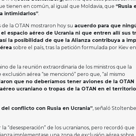
que tienen en común, al igual que Moldavia, que
“Rusia 
a intimidarlos”
.
es de la OTAN mostraron hoy su
acuerdo para que ning
el espacio aéreo de Ucrania ni que entren allí sus t
así la posibilidad de que la Alianza contribuya a im
aérea
sobre el país, tras la petición formulada por Kiev en
ino de la reunión extraordinaria de los ministros que la
e exclusión aérea “se mencionó” pero que, “al mismo
rdaron que no deberíamos tener aviones de la OTAN
aéreo ucraniano o tropas de la OTAN en el territorio
del conflicto con Rusia en Ucrania”
, señaló Stoltenbe
 la “desesperación” de los ucranianos, pero recordó que 
lianza implementase una zona de exclusión aérea sobre