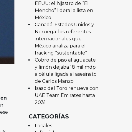
EEUU: el hijastro de “El
Mencho” lidera la lista en
México
Canadá, Estados Unidos y
Noruega: los referentes
internacionales que
México analiza para el
fracking “sustentable”
Cobro de piso al aguacate
y limón dejaba 18 mil mdp
a célula ligada al asesinato
de Carlos Manzo
Isaac del Toro renueva con
UAE Team Emirates hasta
 en
2031
ón
 ese
CATEGORÍAS
Locales
muy