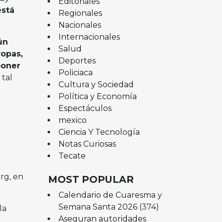
Editoriales
está
Regionales
Nacionales
Internacionales
ún
Salud
ropas,
Deportes
poner
Policiaca
 tal
Cultura y Sociedad
Política y Economía
Espectáculos
mexico
Ciencia Y Tecnología
Notas Curiosas
Tecate
rg, en
MOST POPULAR
Calendario de Cuaresma y
Semana Santa 2026
(374)
la
Aseguran autoridades