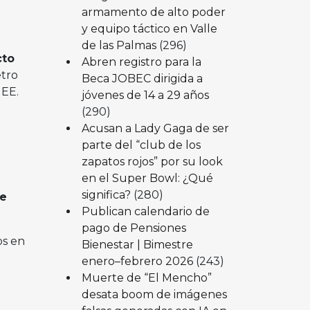
armamento de alto poder
y equipo táctico en Valle
de las Palmas
(296)
cto
Abren registro para la
tro
Beca JOBEC dirigida a
 EE.
jóvenes de 14 a 29 años
(290)
Acusan a Lady Gaga de ser
parte del “club de los
zapatos rojos” por su look
en el Super Bowl: ¿Qué
significa?
(280)
e
Publican calendario de
pago de Pensiones
os en
Bienestar | Bimestre
enero–febrero 2026
(243)
Muerte de “El Mencho”
desata boom de imágenes