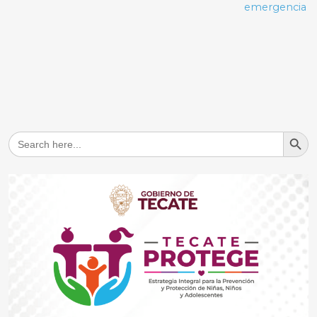
emergencia
Search But
Search
for: