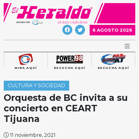
Skip
to
content
6 AGOSTO 2026
MIRA AQUÍ
ESCUCHA AQUÍ
ESCUCHA AQUÍ
CULTURA Y SOCIEDAD
Orquesta de BC invita a su
concierto en CEART
Tijuana
11 noviembre, 2021