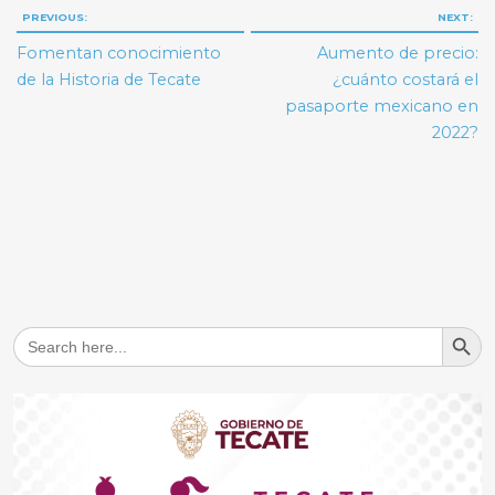
Navegación
PREVIOUS:
NEXT:
de
Fomentan conocimiento
Aumento de precio:
entradas
de la Historia de Tecate
¿cuánto costará el
pasaporte mexicano en
2022?
Search But
Search
for: