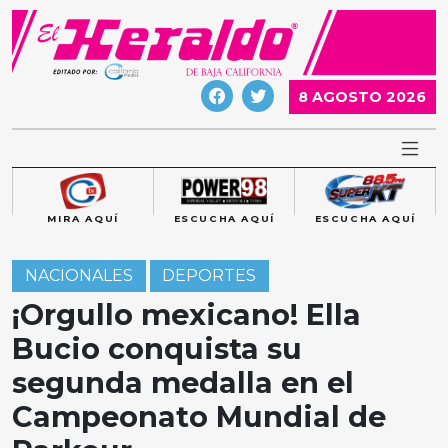
Skip
to
content
8 AGOSTO 2026
MIRA AQUÍ
ESCUCHA AQUÍ
ESCUCHA AQUÍ
NACIONALES
DEPORTES
¡Orgullo mexicano! Ella
Bucio conquista su
segunda medalla en el
Campeonato Mundial de