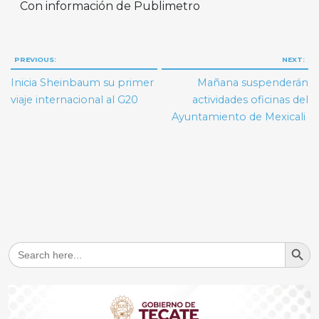
Con información de Publimetro
Navegación
PREVIOUS:
NEXT:
de
Inicia Sheinbaum su primer
Mañana suspenderán
entradas
viaje internacional al G20
actividades oficinas del
Ayuntamiento de Mexicali
Search But
Search
for: