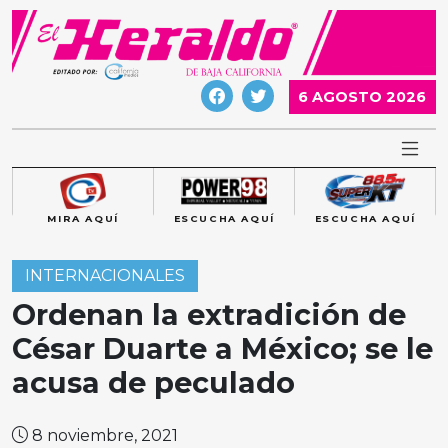
Skip
to
content
6 AGOSTO 2026
MIRA AQUÍ
ESCUCHA AQUÍ
ESCUCHA AQUÍ
INTERNACIONALES
Ordenan la extradición de
César Duarte a México; se le
acusa de peculado
8 noviembre, 2021