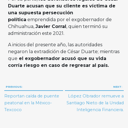
Duarte acusan que su cliente es víctima de
una supuesta persecución
política
emprendida por el exgobernador de
Chihuahua,
Javier Corral
, quien terminó su
administración este 2021.
A inicios del presente año, las autoridades
negaron la extradición de César Duarte; mientras
que
el exgobernador acusó que su vida
corría riesgo en caso de regresar al país.
Navegación
PREVIOUS:
NEXT:
de
Reportan caída de puente
López Obrador remueve a
entradas
peatonal en la México-
Santiago Nieto de la Unidad
Texcoco
Inteligencia Financiera.