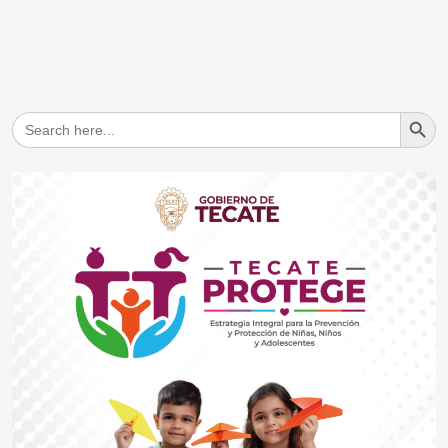
Search But
Search
for: