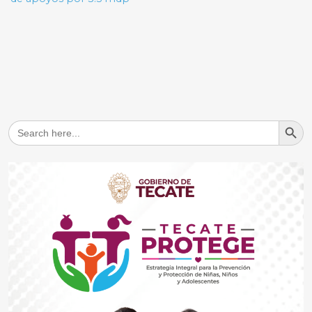
Search But
Search
for: