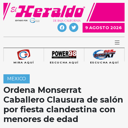
Skip
to
content
9 AGOSTO 2026
MIRA AQUÍ
ESCUCHA AQUÍ
ESCUCHA AQUÍ
MEXICO
Ordena Monserrat
Caballero Clausura de salón
por fiesta clandestina con
menores de edad