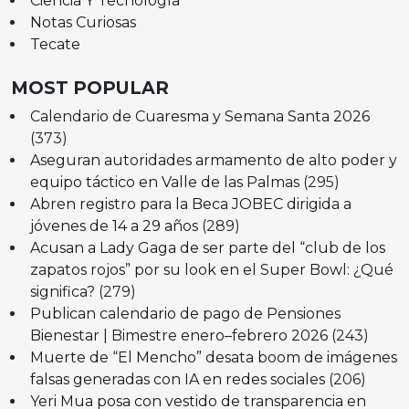
Ciencia Y Tecnología
Notas Curiosas
Tecate
MOST POPULAR
Calendario de Cuaresma y Semana Santa 2026
(373)
Aseguran autoridades armamento de alto poder y
equipo táctico en Valle de las Palmas
(295)
Abren registro para la Beca JOBEC dirigida a
jóvenes de 14 a 29 años
(289)
Acusan a Lady Gaga de ser parte del “club de los
zapatos rojos” por su look en el Super Bowl: ¿Qué
significa?
(279)
Publican calendario de pago de Pensiones
Bienestar | Bimestre enero–febrero 2026
(243)
Muerte de “El Mencho” desata boom de imágenes
falsas generadas con IA en redes sociales
(206)
Yeri Mua posa con vestido de transparencia en