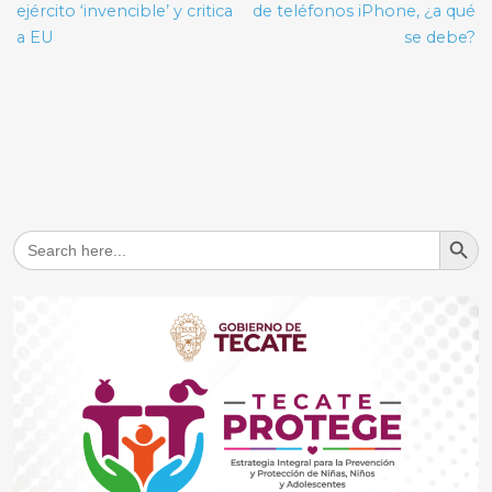
entradas
ejército ‘invencible’ y critica
de teléfonos iPhone, ¿a qué
a EU
se debe?
Search But
Search
for: