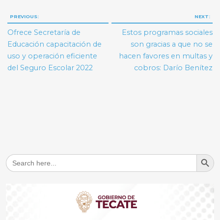
Navegación
PREVIOUS:
NEXT:
de
Ofrece Secretaría de
Estos programas sociales
entradas
Educación capacitación de
son gracias a que no se
uso y operación eficiente
hacen favores en multas y
del Seguro Escolar 2022
cobros: Darío Benítez
Search But
Search
for: