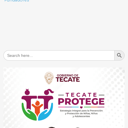
Fundadores
Search But
Search
for: