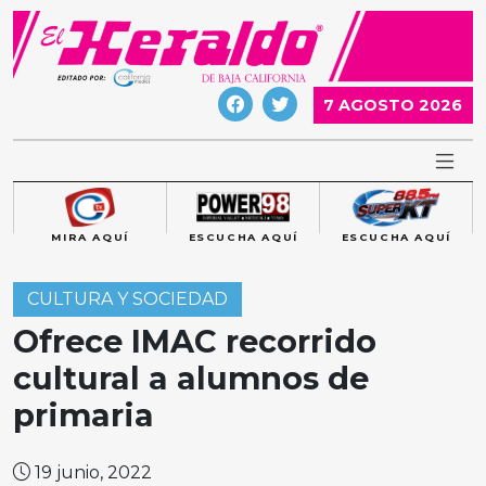
Skip
to
content
7 AGOSTO 2026
MIRA AQUÍ
ESCUCHA AQUÍ
ESCUCHA AQUÍ
CULTURA Y SOCIEDAD
Ofrece IMAC recorrido
cultural a alumnos de
primaria
19 junio, 2022