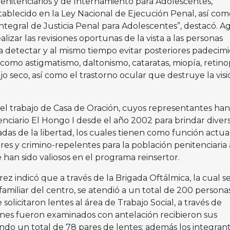
 Penitenciarios y de Internamiento para Adolescentes,
ablecido en la Ley Nacional de Ejecución Penal, así com
ntegral de Justicia Penal para Adolescentes”, destacó. A
izar las revisiones oportunas de la vista a las personas
ra detectar y al mismo tiempo evitar posteriores padecim
omo astigmatismo, daltonismo, cataratas, miopía, retino
jo seco, así como el trastorno ocular que destruye la visi
el trabajo de Casa de Oración, cuyos representantes han
nciario El Hongo I desde el año 2002 para brindar diver
adas de la libertad, los cuales tienen como función actua
s y crimino-repelentes para la población penitenciaria 
han sido valiosos en el programa reinsertor.
z indicó que a través de la Brigada Oftálmica, la cual s
a familiar del centro, se atendió a un total de 200 persona
 solicitaron lentes al área de Trabajo Social, a través de
enes fueron examinados con antelación recibieron sus
mando un total de 78 pares de lentes; además los integran