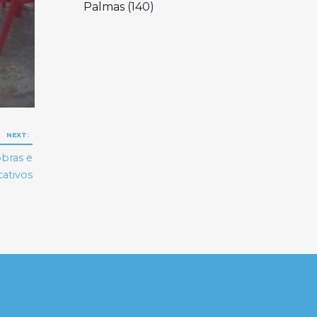
Palmas
(140)
NEXT:
obras e
cativos