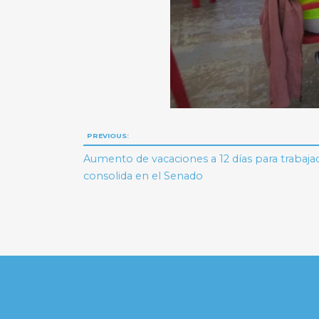
Navegación
PREVIOUS:
de
Aumento de vacaciones a 12 días para trabaja
consolida en el Senado
entradas