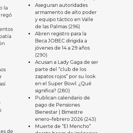
Aseguran autoridades
o la
armamento de alto poder
gregó
y equipo táctico en Valle
de las Palmas
(296)
ientos
Abren registro para la
patía
Beca JOBEC dirigida a
ón
jóvenes de 14 a 29 años
(290)
Acusan a Lady Gaga de ser
parte del “club de los
sos
zapatos rojos” por su look
r
en el Super Bowl: ¿Qué
así
significa?
(280)
Publican calendario de
e
pago de Pensiones
s
Bienestar | Bimestre
enero–febrero 2026
(243)
Muerte de “El Mencho”
tes de