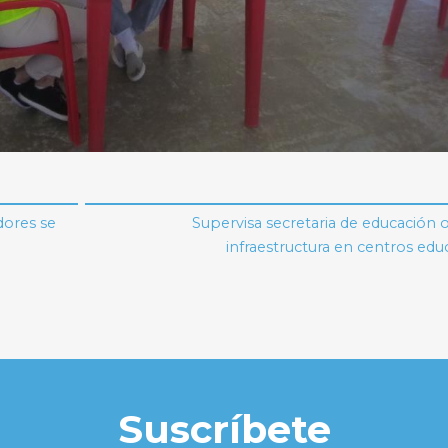
dores se
Supervisa secretaria de educación 
infraestructura en centros edu
Suscríbete