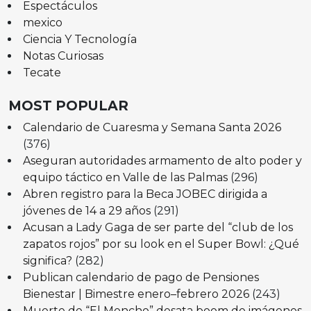
Espectáculos
mexico
Ciencia Y Tecnología
Notas Curiosas
Tecate
MOST POPULAR
Calendario de Cuaresma y Semana Santa 2026
(376)
Aseguran autoridades armamento de alto poder y
equipo táctico en Valle de las Palmas
(296)
Abren registro para la Beca JOBEC dirigida a
jóvenes de 14 a 29 años
(291)
Acusan a Lady Gaga de ser parte del “club de los
zapatos rojos” por su look en el Super Bowl: ¿Qué
significa?
(282)
Publican calendario de pago de Pensiones
Bienestar | Bimestre enero–febrero 2026
(243)
Muerte de “El Mencho” desata boom de imágenes