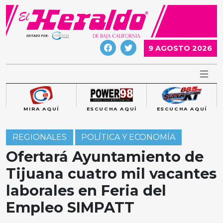
Skip
to
content
9 AGOSTO 2026
MIRA AQUÍ
ESCUCHA AQUÍ
ESCUCHA AQUÍ
REGIONALES
POLÍTICA Y ECONOMÍA
Ofertará Ayuntamiento de
Tijuana cuatro mil vacantes
laborales en Feria del
Empleo SIMPATT