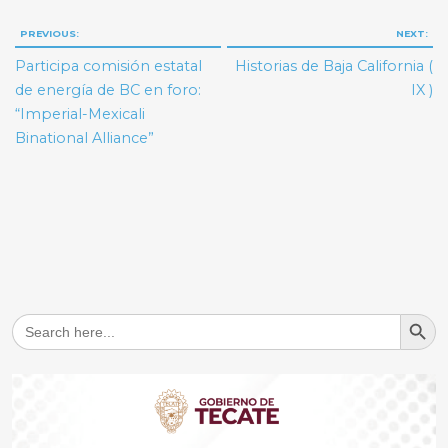
Navegación
PREVIOUS:
NEXT:
de
Participa comisión estatal
Historias de Baja California (
entradas
de energía de BC en foro:
IX )
“Imperial-Mexicali
Binational Alliance”
Search But
Search
for: