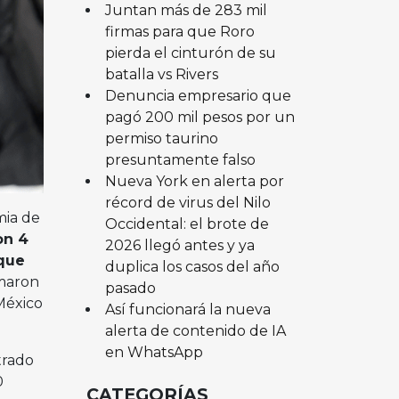
Juntan más de 283 mil
firmas para que Roro
pierda el cinturón de su
batalla vs Rivers
Denuncia empresario que
pagó 200 mil pesos por un
permiso taurino
presuntamente falso
Nueva York en alerta por
récord de virus del Nilo
mia de
Occidental: el brote de
on 4
2026 llegó antes y ya
 que
duplica los casos del año
umaron
pasado
 México
Así funcionará la nueva
alerta de contenido de IA
en WhatsApp
trado
0
CATEGORÍAS