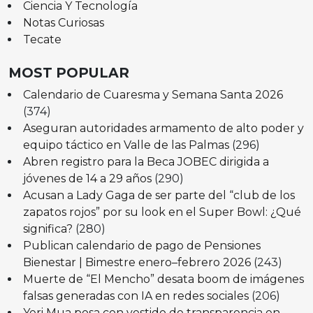
Ciencia Y Tecnología
Notas Curiosas
Tecate
MOST POPULAR
Calendario de Cuaresma y Semana Santa 2026
(374)
Aseguran autoridades armamento de alto poder y
equipo táctico en Valle de las Palmas
(296)
Abren registro para la Beca JOBEC dirigida a
jóvenes de 14 a 29 años
(290)
Acusan a Lady Gaga de ser parte del “club de los
zapatos rojos” por su look en el Super Bowl: ¿Qué
significa?
(280)
Publican calendario de pago de Pensiones
Bienestar | Bimestre enero–febrero 2026
(243)
Muerte de “El Mencho” desata boom de imágenes
falsas generadas con IA en redes sociales
(206)
Yeri Mua posa con vestido de transparencia en