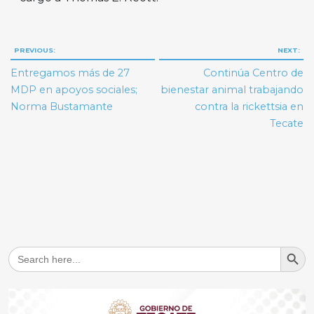
Navegación
PREVIOUS:
NEXT:
de
Entregamos más de 27
Continúa Centro de
entradas
MDP en apoyos sociales;
bienestar animal trabajando
Norma Bustamante
contra la rickettsia en
Tecate
Search But
Search
for: