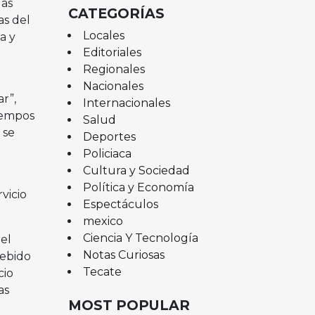
las
CATEGORÍAS
as del
Locales
a y
Editoriales
Regionales
Nacionales
r”,
Internacionales
tiempos
Salud
 se
Deportes
Policiaca
Cultura y Sociedad
Política y Economía
vicio
Espectáculos
mexico
Ciencia Y Tecnología
del
Notas Curiosas
debido
Tecate
cio
as
MOST POPULAR