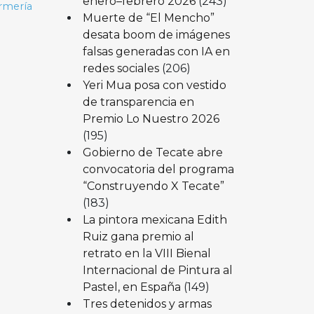
enero–febrero 2026
(243)
rmería
Muerte de “El Mencho”
desata boom de imágenes
falsas generadas con IA en
redes sociales
(206)
Yeri Mua posa con vestido
de transparencia en
Premio Lo Nuestro 2026
(195)
Gobierno de Tecate abre
convocatoria del programa
“Construyendo X Tecate”
(183)
La pintora mexicana Edith
Ruiz gana premio al
retrato en la VIII Bienal
Internacional de Pintura al
Pastel, en España
(149)
Tres detenidos y armas