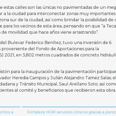
e estas calles son las únicas no pavimentadas de un me
iar a la ciudad para interconectar zonas muy importantes
ona sur de la ciudad, así como brindar la posibilidad de 
e para los vecinos de esta área, pensando en que “a Teca
 de movilidad que hace años viene arrastrando”.
del Bulevar Federico Benítez, tuvo una inversión de 6
s proveniente del Fondo de Aportaciones para la
IS) 2021, en 3,802 metros cuadrados de concreto hidrául
 listón para la inauguración de la pavimentación participa
vador Heredia Campos y Julián Alejandro Tamez Salas; e
dadana y Tránsito Municipal, Saul Arellano Soto; así com
ientes al comité y beneficiarios que recibieron esta obra.
entos a
Fortalece HGM servicios clínicos gracias a pers