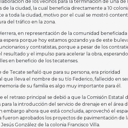
olaboración de los vecinos para la terminación de una de 
 de la ciudad, la cual beneficia directamente a 10 coloni
e a toda la ciudad, motivo por el cual se mostró content
ra del tráfico en la zona.
Herrera, en representación de la comunidad beneficiada
 la espera porque hoy estamos gozando ya de este buleva
uncionarios y contratistas, porque a pesar de los contra
l resultado y el impulso para acelerar la obra, esperando
es en beneficio de los tecatenses.
e de Tecate señaló que para su persona, era prioridad
al que lleva el nombre de su tío Federico, fallecido en ser
memoria de su familia es algo muy importante para él.
 el retraso principal se debió a que la Comisión Estatal 
para la introducción del servicio de drenaje en el área 
sin embargo ahora que está concluida, aprovechó el espa
a fueron aprobados los proyectos de pavimentación de l
 Jesús González de la colonia Francisco Villa.