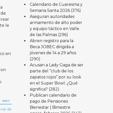
Calendario de Cuaresma y
ga
Semana Santa 2026
(376)
 de
Aseguran autoridades
crear
armamento de alto poder
te le
y equipo táctico en Valle
de las Palmas
(296)
Abren registro para la
Beca JOBEC dirigida a
jóvenes de 14 a 29 años
ico en
(290)
Acusan a Lady Gaga de ser
ron
parte del “club de los
l
zapatos rojos” por su look
o
en el Super Bowl: ¿Qué
significa?
(282)
Publican calendario de
pago de Pensiones
NEXT:
Bienestar | Bimestre
onal de