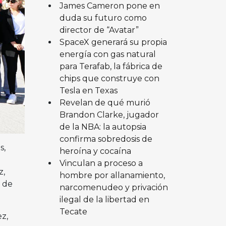
James Cameron pone en
duda su futuro como
director de “Avatar”
SpaceX generará su propia
energía con gas natural
para Terafab, la fábrica de
chips que construye con
Tesla en Texas
Revelan de qué murió
Brandon Clarke, jugador
de la NBA: la autopsia
confirma sobredosis de
s,
heroína y cocaína
Vinculan a proceso a
z,
hombre por allanamiento,
n de
narcomenudeo y privación
ilegal de la libertad en
Tecate
z,