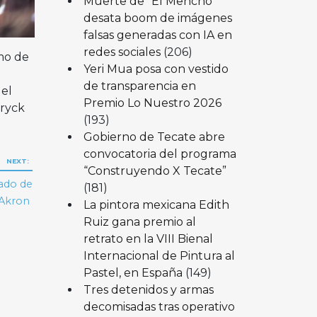
Muerte de “El Mencho”
desata boom de imágenes
falsas generadas con IA en
redes sociales
(206)
omo de
Yeri Mua posa con vestido
de transparencia en
del
Premio Lo Nuestro 2026
Eryck
(193)
Gobierno de Tecate abre
convocatoria del programa
NEXT:
“Construyendo X Tecate”
nado de
(181)
o Akron
La pintora mexicana Edith
Ruiz gana premio al
retrato en la VIII Bienal
Internacional de Pintura al
Pastel, en España
(149)
Tres detenidos y armas
decomisadas tras operativo