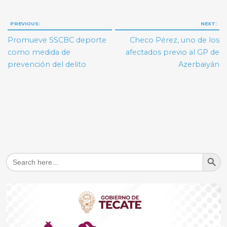
Navegación
PREVIOUS:
NEXT:
de
Promueve SSCBC deporte
Checo Pérez, uno de los
entradas
como medida de
afectados previo al GP de
prevención del delito
Azerbaiyán
Search But
Search
for: