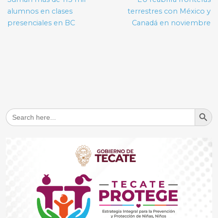
entradas
alumnos en clases
terrestres con México y
presenciales en BC
Canadá en noviembre
Search But
Search
for: