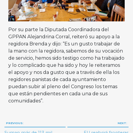
Por su parte la Diputada Coordinadora del
GPPAN Alejandrina Corral, reiteró su apoyo a la
regidora Brenda y dijo: “Es un gusto trabajar de
la mano con la regidora, sabemos de su vocación
de servicio, hemos sido testigo como ha trabajado
y lo complicado que ha sido y hoy le reiteramos
el apoyo y nos da gusto que a través de ella los
regidores panistas de cada ayuntamiento
puedan subir al pleno del Congreso los temas
que están pendientes en cada una de sus
comunidades”.
Navegación
PREVIOUS:
NEXT:
de
Suman más de 113 mil
EU reabrirá fronteras